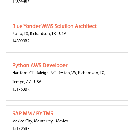
148996BR
Blue Yonder WMS Solution Architect
Plano, TX
,
Richardson, TX
-
USA
148990BR
Python AWS Developer
Hartford, CT
,
Raleigh, NC
,
Reston, VA
,
Richardson, TX
,
Tempe, AZ
-
USA
151763BR
SAP MM / BY TMS
Mexico City
,
Monterrey
-
Mexico
151705BR