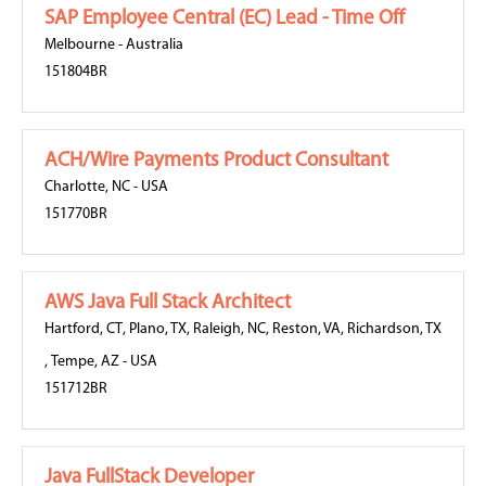
SAP Employee Central (EC) Lead - Time Off
Melbourne
-
Australia
151804BR
ACH/Wire Payments Product Consultant
Charlotte, NC
-
USA
151770BR
AWS Java Full Stack Architect
Hartford, CT
,
Plano, TX
,
Raleigh, NC
,
Reston, VA
,
Richardson, TX
,
Tempe, AZ
-
USA
151712BR
Java FullStack Developer