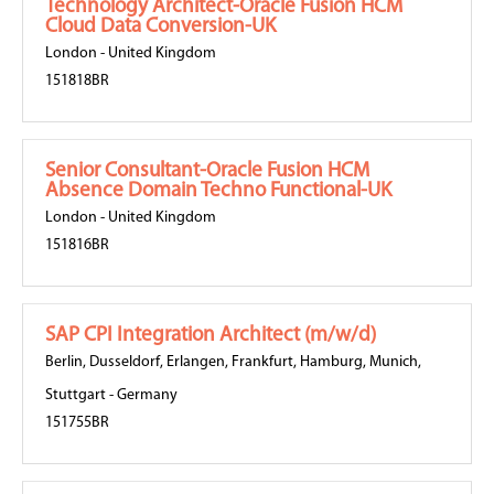
Technology Architect-Oracle Fusion HCM
Cloud Data Conversion-UK
London
-
United Kingdom
151818BR
Senior Consultant-Oracle Fusion HCM
Absence Domain Techno Functional-UK
London
-
United Kingdom
151816BR
SAP CPI Integration Architect (m/w/d)
Berlin
,
Dusseldorf
,
Erlangen
,
Frankfurt
,
Hamburg
,
Munich
,
Stuttgart
-
Germany
151755BR