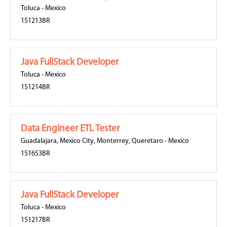
Toluca
-
Mexico
151213BR
Java FullStack Developer
Toluca
-
Mexico
151214BR
Data Engineer ETL Tester
Guadalajara
,
Mexico City
,
Monterrey
,
Queretaro
-
Mexico
151653BR
Java FullStack Developer
Toluca
-
Mexico
151217BR